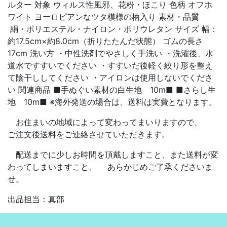
ルター 対象 ウィルス性風邪、花粉・ほこり 色柄 オフホ
ワイト ヨーロピアンなツタ模様の柄入り 素材・品質
絹・ポリエステル・ナイロン・ポリウレタン サイズ 幅：
約17.5cm×約8.0cm（折りたたんだ状態） ゴムの長さ
17cm 洗い方 ・中性洗剤でやさしく手洗い ・洗濯後、水
道水ですすいでください ・すすいだ後軽く絞り形を整え
て陰干ししてください ・アイロンは使用しないでくださ
い 関連商品 ■手ぬぐい素材の白生地 10m■ ■さらし生
地 10m■ ※海外発送の場合は、送料は実費となります。
お住まいの地域によって変わってまいりますので、
ご注文後送料をご連絡させていただきます。
配送までに少しお時間を頂戴しますこと、また送料が変
わってしまいますこと、 あらかじめご了承くださいま
せ。
出品担当：真部