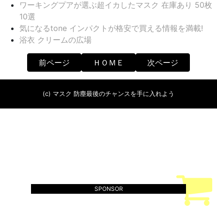
ワーキングプアが選ぶ超イカしたマスク 在庫あり 50枚
10選
気になるtone インパクトが格安で買える情報を満載!
浴衣 クリームの広場
前ページ
ＨＯＭＥ
次ページ
(c) マスク 防塵最後のチャンスを手に入れよう
SPONSOR