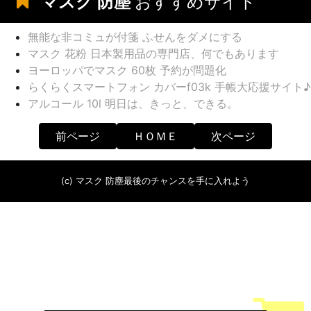
マスク 防塵
おすすめサイト
無能な非コミュが付箋 ふせんをダメにする
マスク 花粉 日本製用品の専門店、何でもあります
ヨーロッパでマスク 60枚 予約が問題化
らくらくスマートフォン カバーf03k 手帳大応援サイト♪
アルコール 10l 明日は、きっと、できる。
前ページ
ＨＯＭＥ
次ページ
(c) マスク 防塵最後のチャンスを手に入れよう